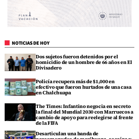
NOTICIAS DE HOY
Dos sujetos fueron detenidos por el
homicidio de un hombre de 66 años en El
Divisadero
Policía recupera más de $1,000 en
efectivo que fueron hurtados de una casa
en Chalchuapa
The Times: Infantino negocia en secreto
la final del Mundial 2030 con Marruecos a
cambio de apoyo para reelegirse al frente
de la FIFA
Desarticulan una banda de