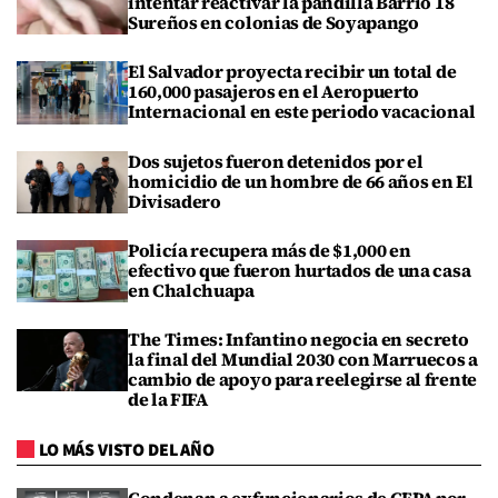
intentar reactivar la pandilla Barrio 18
Sureños en colonias de Soyapango
El Salvador proyecta recibir un total de
160,000 pasajeros en el Aeropuerto
Internacional en este periodo vacacional
Dos sujetos fueron detenidos por el
homicidio de un hombre de 66 años en El
Divisadero
Policía recupera más de $1,000 en
efectivo que fueron hurtados de una casa
en Chalchuapa
The Times: Infantino negocia en secreto
la final del Mundial 2030 con Marruecos a
cambio de apoyo para reelegirse al frente
de la FIFA
LO MÁS VISTO DEL AÑO