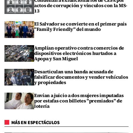
Condenan a exfuncionarios de CEPA por
actos de corrupción y vínculos con la MS-
13
El Salvador se convierte en el primer país
"Family Friendly" del mundo
Amplían operativo contra comercios de
dispositivos electrónicos hurtados a
Apopa y San Miguel
Desarticulan una banda acusada de
falsificar documentos y vender vehículos
y propiedades
Envían a juicio a dos mujeres imputadas
por estafas con billetes "premiados" de
lotería
MÁS EN ESPECTÁCULOS