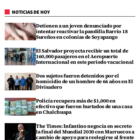
NOTICIAS DE HOY
Detienen a un joven denunciado por
intentar reactivar la pandilla Barrio 18
Sureños en colonias de Soyapango
El Salvador proyecta recibir un total de
160,000 pasajeros en el Aeropuerto
Internacional en este periodo vacacional
Dos sujetos fueron detenidos por el
homicidio de un hombre de 66 años en El
Divisadero
Policía recupera más de $1,000 en
efectivo que fueron hurtados de una casa
en Chalchuapa
The Times: Infantino negocia en secreto
la final del Mundial 2030 con Marruecos a
cambio de apoyo para reelegirse al frente