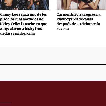
ommy Lee relata uno de los
Carmen Electra regresa a
pisodios más sórdidos de
Playboy tres décadas
ötley Crüe: la noche en que
después de su debut en la
e inyectaron whisky tras
revista
uedarse sin heroína