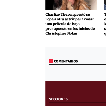
Charlize Theron prestó su
T
ropa a otra actriz para rodar
e
una película de bajo
M
presupuesto en los inicios de
s
Christopher Nolan
q
COMENTARIOS
SECCIONES