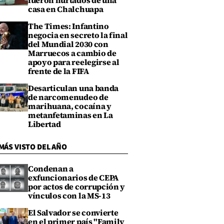
fueron hurtados de una
casa en Chalchuapa
The Times: Infantino
negocia en secreto la final
del Mundial 2030 con
Marruecos a cambio de
apoyo para reelegirse al
frente de la FIFA
Desarticulan una banda
de narcomenudeo de
marihuana, cocaína y
metanfetaminas en La
Libertad
MÁS VISTO DEL AÑO
Condenan a
exfuncionarios de CEPA
por actos de corrupción y
vínculos con la MS-13
El Salvador se convierte
en el primer país "Family