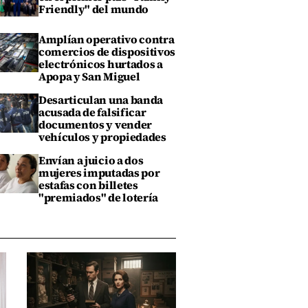
Friendly" del mundo
Amplían operativo contra
comercios de dispositivos
electrónicos hurtados a
Apopa y San Miguel
Desarticulan una banda
acusada de falsificar
documentos y vender
vehículos y propiedades
Envían a juicio a dos
mujeres imputadas por
estafas con billetes
"premiados" de lotería