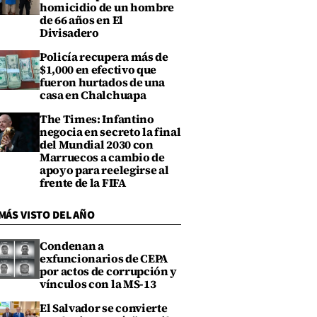
homicidio de un hombre
de 66 años en El
Divisadero
Policía recupera más de
$1,000 en efectivo que
fueron hurtados de una
casa en Chalchuapa
The Times: Infantino
negocia en secreto la final
del Mundial 2030 con
Marruecos a cambio de
apoyo para reelegirse al
frente de la FIFA
MÁS VISTO DEL AÑO
Condenan a
exfuncionarios de CEPA
por actos de corrupción y
vínculos con la MS-13
El Salvador se convierte