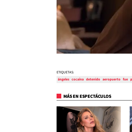
ETIQUETAS:
ángeles
cocaína
detenido
aeropuerto
fue
p
MÁS EN ESPECTÁCULOS