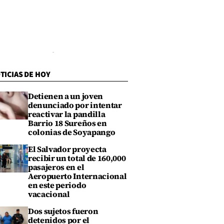
TICIAS DE HOY
Detienen a un joven
denunciado por intentar
reactivar la pandilla
Barrio 18 Sureños en
colonias de Soyapango
El Salvador proyecta
recibir un total de 160,000
pasajeros en el
Aeropuerto Internacional
en este periodo
vacacional
Dos sujetos fueron
detenidos por el