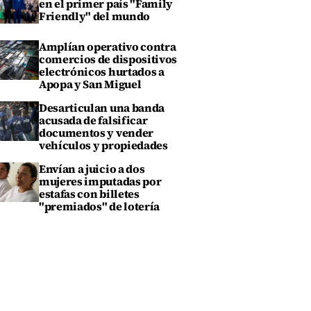
en el primer país "Family
Friendly" del mundo
Amplían operativo contra
comercios de dispositivos
electrónicos hurtados a
Apopa y San Miguel
Desarticulan una banda
acusada de falsificar
documentos y vender
vehículos y propiedades
Envían a juicio a dos
mujeres imputadas por
estafas con billetes
"premiados" de lotería