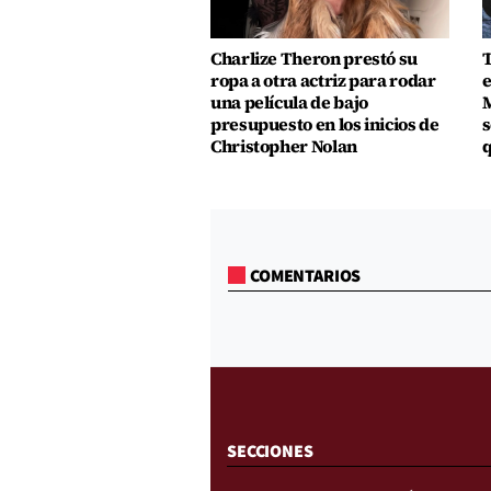
Charlize Theron prestó su
T
ropa a otra actriz para rodar
e
una película de bajo
M
presupuesto en los inicios de
s
Christopher Nolan
q
COMENTARIOS
SECCIONES