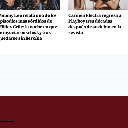
ommy Lee relata uno de los
Carmen Electra regresa a
pisodios más sórdidos de
Playboy tres décadas
ötley Crüe: la noche en que
después de su debut en la
e inyectaron whisky tras
revista
uedarse sin heroína