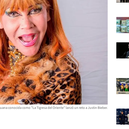
uana conocida como "La Tigresa del Oriente" lanzó un reto a Justin Bieber.