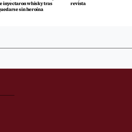
e inyectaron whisky tras
revista
uedarse sin heroína