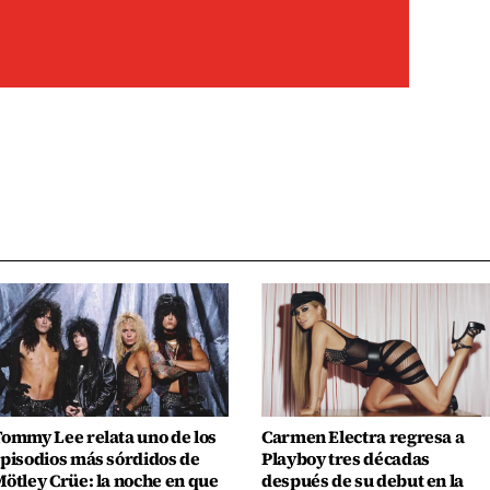
ommy Lee relata uno de los
Carmen Electra regresa a
pisodios más sórdidos de
Playboy tres décadas
ötley Crüe: la noche en que
después de su debut en la