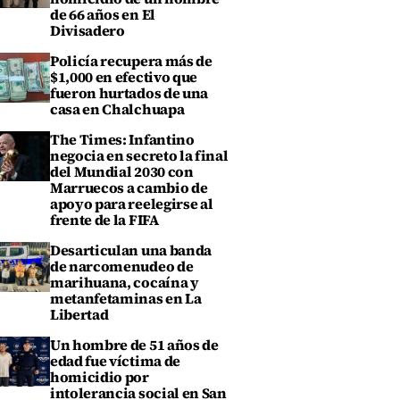
de 66 años en El
Divisadero
Policía recupera más de
$1,000 en efectivo que
fueron hurtados de una
casa en Chalchuapa
The Times: Infantino
negocia en secreto la final
del Mundial 2030 con
Marruecos a cambio de
apoyo para reelegirse al
frente de la FIFA
Desarticulan una banda
de narcomenudeo de
marihuana, cocaína y
metanfetaminas en La
Libertad
Un hombre de 51 años de
edad fue víctima de
homicidio por
intolerancia social en San