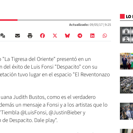
LO 
Actualizado:
09/05/17 |
9:25
 "La Tigresa del Oriente" presentó en un
 del éxito de Luis Fonsi "Despacito" con su
retación tuvo lugar en el espacio "El Reventonazo
 Juana Judith Bustos, como es el verdadero
demás un mensaje a Fonsi y a los artistas que lo
"Tiembla @LuisFonsi, @JustinBieber y
de Despacito. Dale play".