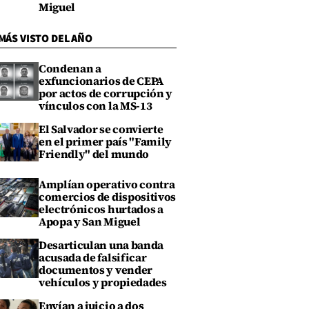
Miguel
MÁS VISTO DEL AÑO
Condenan a
exfuncionarios de CEPA
por actos de corrupción y
vínculos con la MS-13
El Salvador se convierte
en el primer país "Family
Friendly" del mundo
Amplían operativo contra
comercios de dispositivos
electrónicos hurtados a
Apopa y San Miguel
Desarticulan una banda
acusada de falsificar
documentos y vender
vehículos y propiedades
Envían a juicio a dos