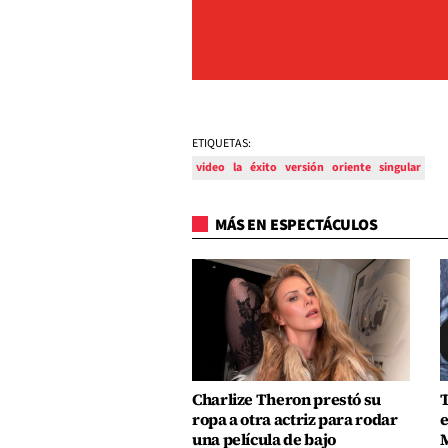
ETIQUETAS:
video
la
éxito
versión
oriente
singular
MÁS EN ESPECTÁCULOS
Charlize Theron prestó su
T
ropa a otra actriz para rodar
e
una película de bajo
M