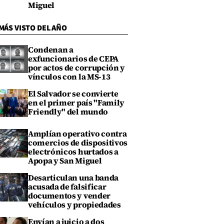
Miguel
MÁS VISTO DEL AÑO
Condenan a
exfuncionarios de CEPA
por actos de corrupción y
vínculos con la MS-13
El Salvador se convierte
en el primer país "Family
Friendly" del mundo
Amplían operativo contra
comercios de dispositivos
electrónicos hurtados a
Apopa y San Miguel
Desarticulan una banda
acusada de falsificar
documentos y vender
vehículos y propiedades
Envían a juicio a dos