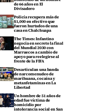
de 66 años en El
Divisadero
Policía recupera más de
$1,000 en efectivo que
fueron hurtados de una
casa en Chalchuapa
The Times: Infantino
negocia en secreto la final
del Mundial 2030 con
Marruecos a cambio de
apoyo para reelegirse al
frente de la FIFA
Desarticulan una banda
de narcomenudeo de
marihuana, cocaína y
metanfetaminas en La
Libertad
Un hombre de 51 años de
edad fue víctima de
homicidio por
intolerancia social en San