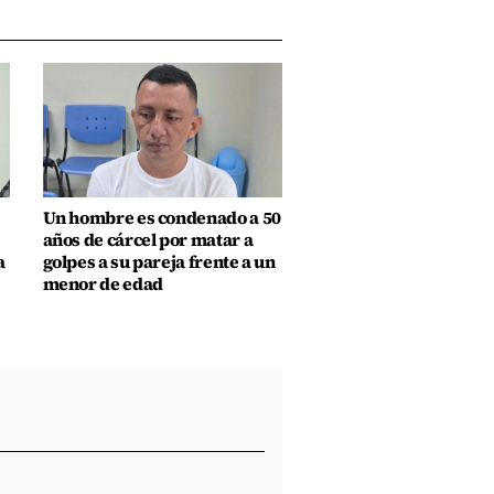
Un hombre es condenado a 50
años de cárcel por matar a
a
golpes a su pareja frente a un
menor de edad