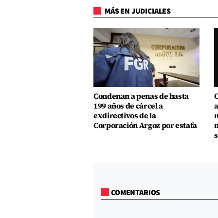
MÁS EN JUDICIALES
Condenan a penas de hasta
C
199 años de cárcel a
a
exdirectivos de la
m
Corporación Argoz por estafa
m
s
COMENTARIOS