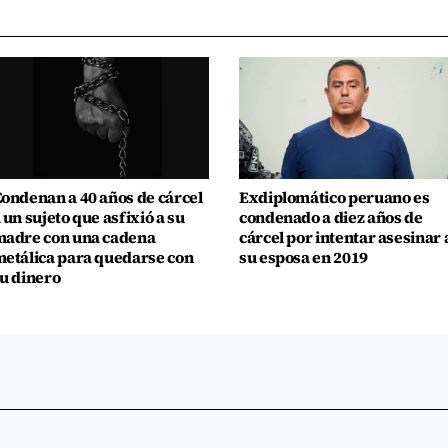
ondenan a 40 años de cárcel
Exdiplomático peruano es
 un sujeto que asfixió a su
condenado a diez años de
adre con una cadena
cárcel por intentar asesinar 
etálica para quedarse con
su esposa en 2019
u dinero