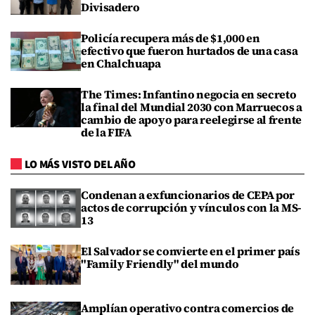
Divisadero
Policía recupera más de $1,000 en
efectivo que fueron hurtados de una casa
en Chalchuapa
The Times: Infantino negocia en secreto
la final del Mundial 2030 con Marruecos a
cambio de apoyo para reelegirse al frente
de la FIFA
LO MÁS VISTO DEL AÑO
Condenan a exfuncionarios de CEPA por
actos de corrupción y vínculos con la MS-
13
El Salvador se convierte en el primer país
"Family Friendly" del mundo
Amplían operativo contra comercios de