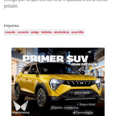
prisión.
ETIQUETAS:
cuando
corazón
amigo
bebidas
alcoholicas
acuchilla