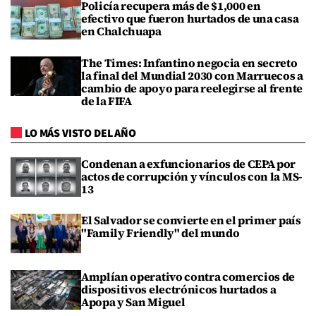
Policía recupera más de $1,000 en
efectivo que fueron hurtados de una casa
en Chalchuapa
The Times: Infantino negocia en secreto
la final del Mundial 2030 con Marruecos a
cambio de apoyo para reelegirse al frente
de la FIFA
LO MÁS VISTO DEL AÑO
Condenan a exfuncionarios de CEPA por
actos de corrupción y vínculos con la MS-
13
El Salvador se convierte en el primer país
"Family Friendly" del mundo
Amplían operativo contra comercios de
dispositivos electrónicos hurtados a
Apopa y San Miguel