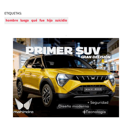
ETIQUETAS:
hombre
luego
qué
fue
hijo
suicidio