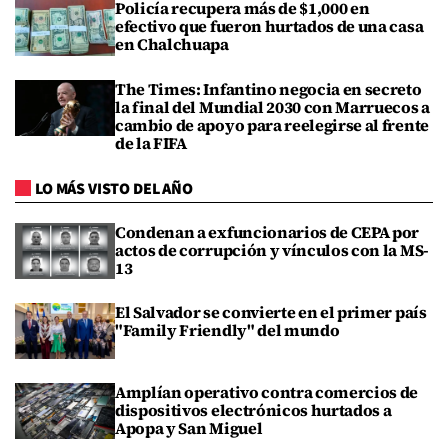
Policía recupera más de $1,000 en
efectivo que fueron hurtados de una casa
en Chalchuapa
The Times: Infantino negocia en secreto
la final del Mundial 2030 con Marruecos a
cambio de apoyo para reelegirse al frente
de la FIFA
LO MÁS VISTO DEL AÑO
Condenan a exfuncionarios de CEPA por
actos de corrupción y vínculos con la MS-
13
El Salvador se convierte en el primer país
"Family Friendly" del mundo
Amplían operativo contra comercios de
dispositivos electrónicos hurtados a
Apopa y San Miguel