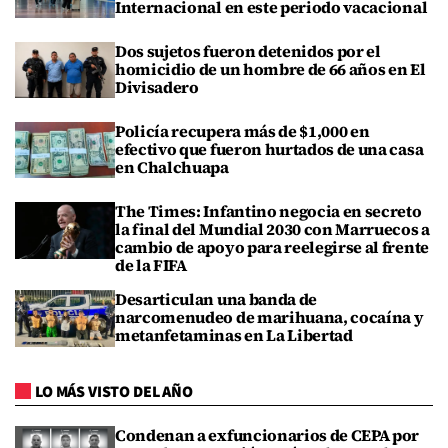
Internacional en este periodo vacacional
Dos sujetos fueron detenidos por el
homicidio de un hombre de 66 años en El
Divisadero
Policía recupera más de $1,000 en
efectivo que fueron hurtados de una casa
en Chalchuapa
The Times: Infantino negocia en secreto
la final del Mundial 2030 con Marruecos a
cambio de apoyo para reelegirse al frente
de la FIFA
Desarticulan una banda de
narcomenudeo de marihuana, cocaína y
metanfetaminas en La Libertad
LO MÁS VISTO DEL AÑO
Condenan a exfuncionarios de CEPA por