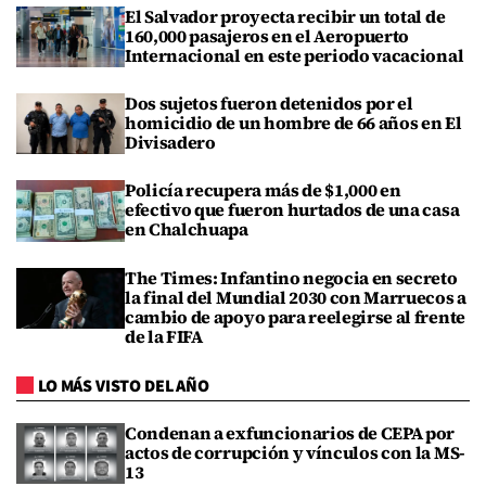
El Salvador proyecta recibir un total de
160,000 pasajeros en el Aeropuerto
Internacional en este periodo vacacional
Dos sujetos fueron detenidos por el
homicidio de un hombre de 66 años en El
Divisadero
Policía recupera más de $1,000 en
efectivo que fueron hurtados de una casa
en Chalchuapa
The Times: Infantino negocia en secreto
la final del Mundial 2030 con Marruecos a
cambio de apoyo para reelegirse al frente
de la FIFA
LO MÁS VISTO DEL AÑO
Condenan a exfuncionarios de CEPA por
actos de corrupción y vínculos con la MS-
13