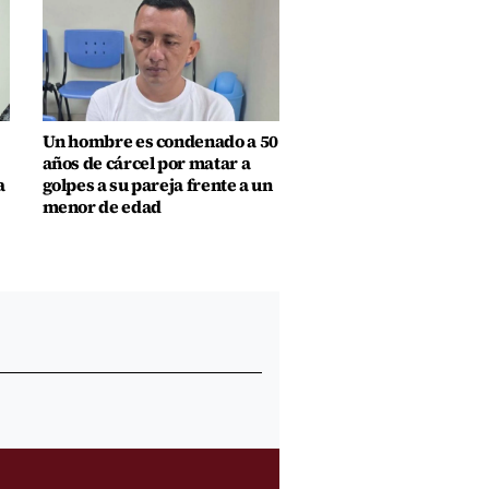
Un hombre es condenado a 50
años de cárcel por matar a
a
golpes a su pareja frente a un
menor de edad