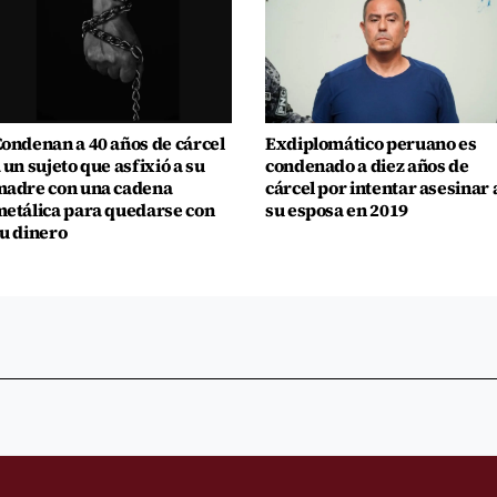
ondenan a 40 años de cárcel
Exdiplomático peruano es
 un sujeto que asfixió a su
condenado a diez años de
adre con una cadena
cárcel por intentar asesinar 
etálica para quedarse con
su esposa en 2019
u dinero