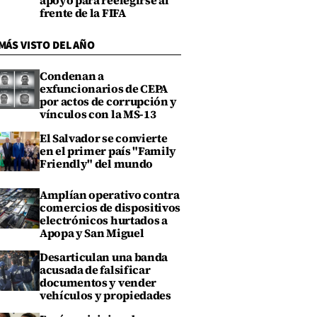
apoyo para reelegirse al
frente de la FIFA
MÁS VISTO DEL AÑO
Condenan a
exfuncionarios de CEPA
por actos de corrupción y
vínculos con la MS-13
El Salvador se convierte
en el primer país "Family
Friendly" del mundo
Amplían operativo contra
comercios de dispositivos
electrónicos hurtados a
Apopa y San Miguel
Desarticulan una banda
acusada de falsificar
documentos y vender
vehículos y propiedades