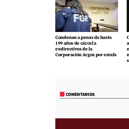
Condenan a penas de hasta
C
199 años de cárcel a
a
exdirectivos de la
m
Corporación Argoz por estafa
m
s
COMENTARIOS