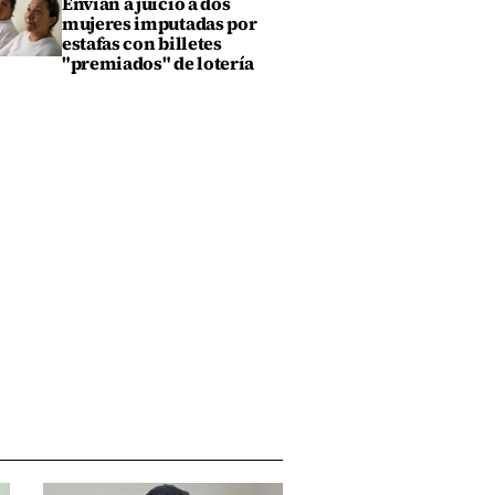
Envían a juicio a dos
mujeres imputadas por
estafas con billetes
"premiados" de lotería