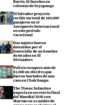
Barrio 18 Sureños en
colonias de Soyapango
El Salvador proyecta
recibir un total de 160,000
pasajeros en el
Aeropuerto Internacional
en este periodo
vacacional
Dos sujetos fueron
detenidos por el
homicidio de un hombre
de 66 años en El
Divisadero
Policía recupera más de
$1,000 en efectivo que
fueron hurtados de una
casa en Chalchuapa
The Times: Infantino
negocia en secreto la final
del Mundial 2030 con
Marruecos a cambio de