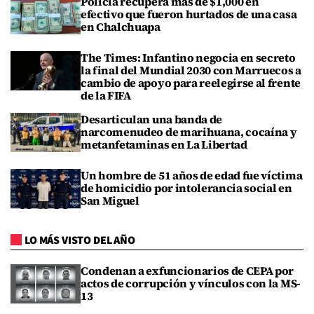
Policía recupera más de $1,000 en
efectivo que fueron hurtados de una casa
en Chalchuapa
The Times: Infantino negocia en secreto
la final del Mundial 2030 con Marruecos a
cambio de apoyo para reelegirse al frente
de la FIFA
Desarticulan una banda de
narcomenudeo de marihuana, cocaína y
metanfetaminas en La Libertad
Un hombre de 51 años de edad fue víctima
de homicidio por intolerancia social en
San Miguel
LO MÁS VISTO DEL AÑO
Condenan a exfuncionarios de CEPA por
actos de corrupción y vínculos con la MS-
13