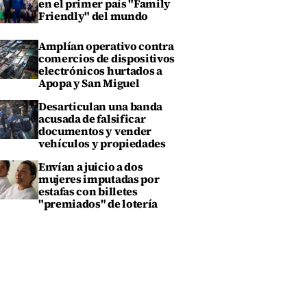
en el primer país "Family
Friendly" del mundo
Amplían operativo contra
comercios de dispositivos
electrónicos hurtados a
Apopa y San Miguel
Desarticulan una banda
acusada de falsificar
documentos y vender
vehículos y propiedades
Envían a juicio a dos
mujeres imputadas por
estafas con billetes
"premiados" de lotería