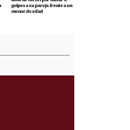
a
golpes a su pareja frente a un
menor de edad