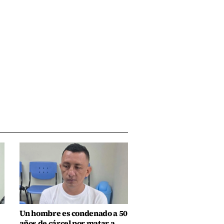
Un hombre es condenado a 50
años de cárcel por matar a