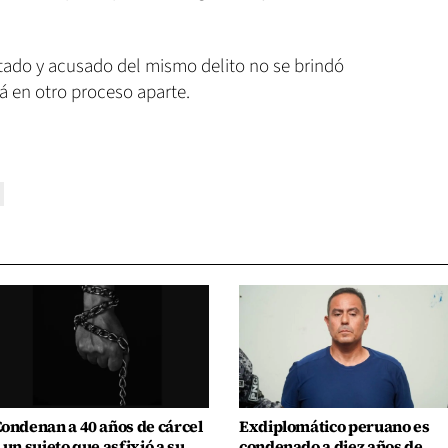
stado y acusado del mismo delito no se brindó
tá en otro proceso aparte.
ondenan a 40 años de cárcel
Exdiplomático peruano es
 un sujeto que asfixió a su
condenado a diez años de