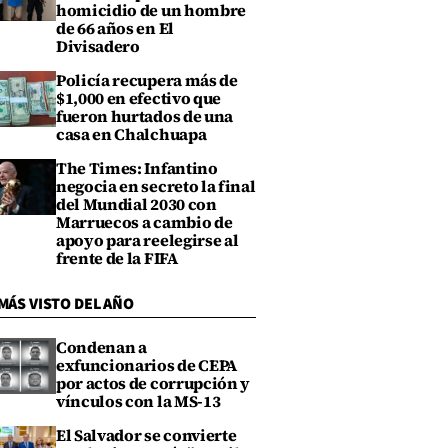
homicidio de un hombre
de 66 años en El
Divisadero
Policía recupera más de
$1,000 en efectivo que
fueron hurtados de una
casa en Chalchuapa
The Times: Infantino
negocia en secreto la final
del Mundial 2030 con
Marruecos a cambio de
apoyo para reelegirse al
frente de la FIFA
MÁS VISTO DEL AÑO
Condenan a
exfuncionarios de CEPA
por actos de corrupción y
vínculos con la MS-13
El Salvador se convierte