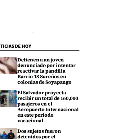
TICIAS DE HOY
Detienen a un joven
denunciado por intentar
reactivar la pandilla
Barrio 18 Sureños en
colonias de Soyapango
El Salvador proyecta
recibir un total de 160,000
pasajeros en el
Aeropuerto Internacional
en este periodo
vacacional
Dos sujetos fueron
detenidos por el