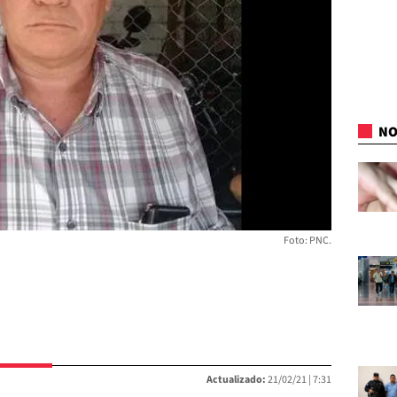
NO
Foto: PNC.
Actualizado:
21/02/21 |
7:31