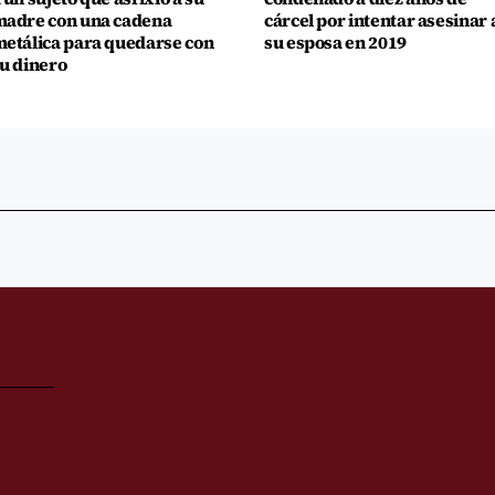
adre con una cadena
cárcel por intentar asesinar 
etálica para quedarse con
su esposa en 2019
u dinero