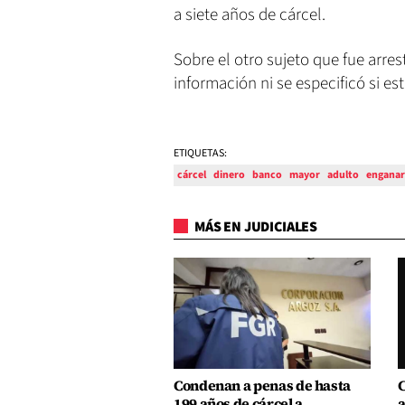
a siete años de cárcel.
Sobre el otro sujeto que fue arre
información ni se especificó si es
ETIQUETAS:
cárcel
dinero
banco
mayor
adulto
enganar
MÁS EN JUDICIALES
Condenan a penas de hasta
C
199 años de cárcel a
a