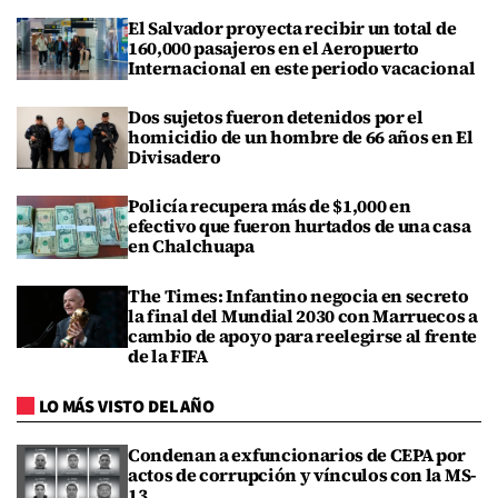
El Salvador proyecta recibir un total de
160,000 pasajeros en el Aeropuerto
Internacional en este periodo vacacional
Dos sujetos fueron detenidos por el
homicidio de un hombre de 66 años en El
Divisadero
Policía recupera más de $1,000 en
efectivo que fueron hurtados de una casa
en Chalchuapa
The Times: Infantino negocia en secreto
la final del Mundial 2030 con Marruecos a
cambio de apoyo para reelegirse al frente
de la FIFA
LO MÁS VISTO DEL AÑO
Condenan a exfuncionarios de CEPA por
actos de corrupción y vínculos con la MS-
13