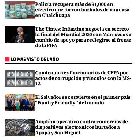
Policía recupera más de $1,000 en
efectivo que fueron hurtados de una casa
en Chalchuapa
The Times: Infantino negocia en secreto
la final del Mundial 2030 con Marruecos a
cambio de apoyo para reelegirse al frente
de la FIFA
LO MÁS VISTO DEL AÑO
Condenan a exfuncionarios de CEPA por
actos de corrupción y vínculos con la MS-
13
El Salvador se convierte en el primer país
"Family Friendly" del mundo
Amplían operativo contra comercios de
dispositivos electrónicos hurtados a
Apopa y San Miguel