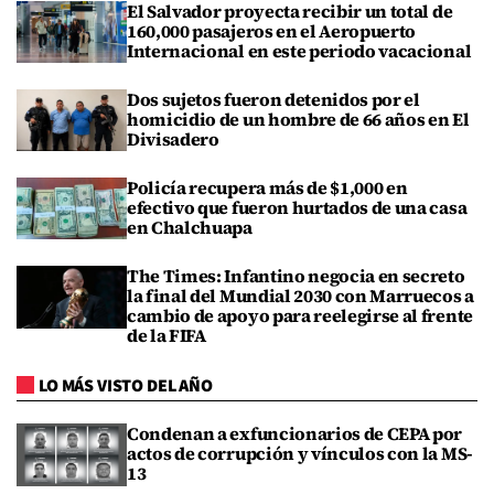
El Salvador proyecta recibir un total de
160,000 pasajeros en el Aeropuerto
Internacional en este periodo vacacional
Dos sujetos fueron detenidos por el
homicidio de un hombre de 66 años en El
Divisadero
Policía recupera más de $1,000 en
efectivo que fueron hurtados de una casa
en Chalchuapa
The Times: Infantino negocia en secreto
la final del Mundial 2030 con Marruecos a
cambio de apoyo para reelegirse al frente
de la FIFA
LO MÁS VISTO DEL AÑO
Condenan a exfuncionarios de CEPA por
actos de corrupción y vínculos con la MS-
13