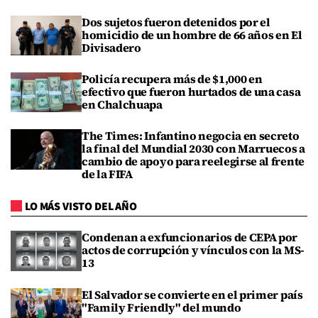
Dos sujetos fueron detenidos por el
homicidio de un hombre de 66 años en El
Divisadero
Policía recupera más de $1,000 en
efectivo que fueron hurtados de una casa
en Chalchuapa
The Times: Infantino negocia en secreto
la final del Mundial 2030 con Marruecos a
cambio de apoyo para reelegirse al frente
de la FIFA
LO MÁS VISTO DEL AÑO
Condenan a exfuncionarios de CEPA por
actos de corrupción y vínculos con la MS-
13
El Salvador se convierte en el primer país
"Family Friendly" del mundo