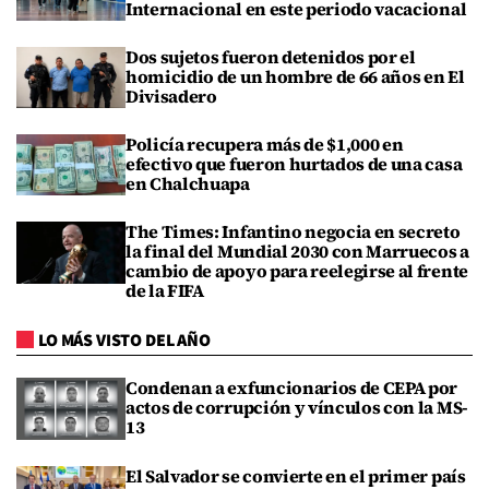
Internacional en este periodo vacacional
Dos sujetos fueron detenidos por el
homicidio de un hombre de 66 años en El
Divisadero
Policía recupera más de $1,000 en
efectivo que fueron hurtados de una casa
en Chalchuapa
The Times: Infantino negocia en secreto
la final del Mundial 2030 con Marruecos a
cambio de apoyo para reelegirse al frente
de la FIFA
LO MÁS VISTO DEL AÑO
Condenan a exfuncionarios de CEPA por
actos de corrupción y vínculos con la MS-
13
El Salvador se convierte en el primer país