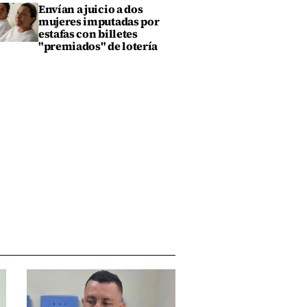
Envían a juicio a dos
mujeres imputadas por
estafas con billetes
"premiados" de lotería