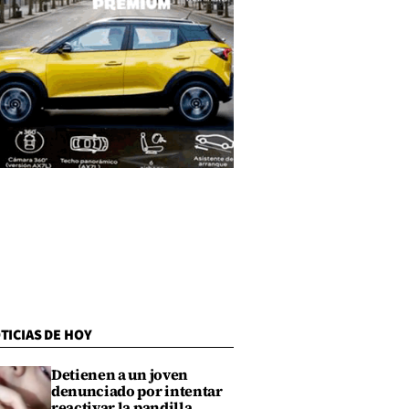
TICIAS DE HOY
Detienen a un joven
denunciado por intentar
reactivar la pandilla