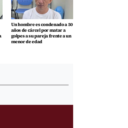
Un hombre es condenado a 50
años de cárcel por matar a
a
golpes a su pareja frente a un
menor de edad