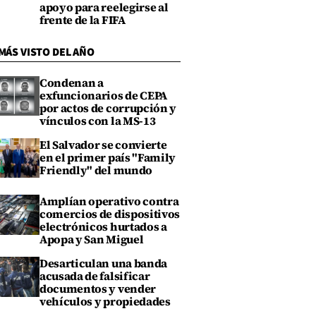
apoyo para reelegirse al
frente de la FIFA
MÁS VISTO DEL AÑO
Condenan a
exfuncionarios de CEPA
por actos de corrupción y
vínculos con la MS-13
El Salvador se convierte
en el primer país "Family
Friendly" del mundo
Amplían operativo contra
comercios de dispositivos
electrónicos hurtados a
Apopa y San Miguel
Desarticulan una banda
acusada de falsificar
documentos y vender
vehículos y propiedades