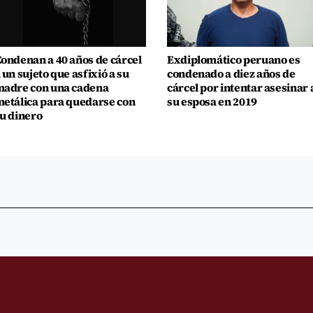
ondenan a 40 años de cárcel
Exdiplomático peruano es
 un sujeto que asfixió a su
condenado a diez años de
adre con una cadena
cárcel por intentar asesinar 
etálica para quedarse con
su esposa en 2019
u dinero