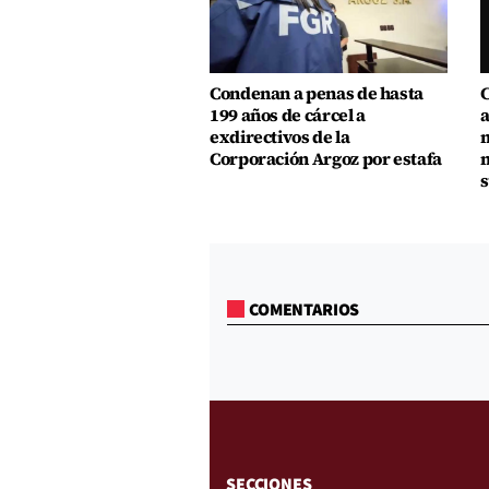
Condenan a penas de hasta
C
199 años de cárcel a
a
exdirectivos de la
m
Corporación Argoz por estafa
m
s
COMENTARIOS
SECCIONES