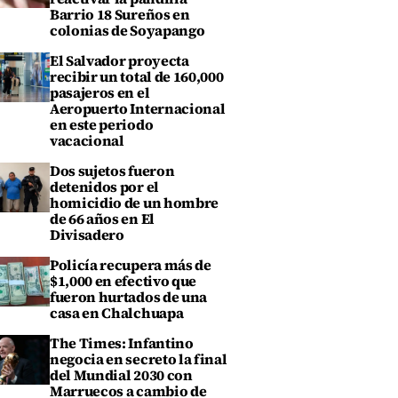
Barrio 18 Sureños en
colonias de Soyapango
El Salvador proyecta
recibir un total de 160,000
pasajeros en el
Aeropuerto Internacional
en este periodo
vacacional
Dos sujetos fueron
detenidos por el
homicidio de un hombre
de 66 años en El
Divisadero
Policía recupera más de
$1,000 en efectivo que
fueron hurtados de una
casa en Chalchuapa
The Times: Infantino
negocia en secreto la final
del Mundial 2030 con
Marruecos a cambio de