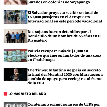
Sureños en colonias de Soyapango
El Salvador proyecta recibir un total de
160,000 pasajeros en el Aeropuerto
Internacional en este periodo vacacional
Dos sujetos fueron detenidos por el
homicidio de un hombre de 66 años en El
Divisadero
Policía recupera más de $1,000 en
efectivo que fueron hurtados de una casa
en Chalchuapa
The Times: Infantino negocia en secreto
la final del Mundial 2030 con Marruecos a
cambio de apoyo para reelegirse al frente
de la FIFA
LO MÁS VISTO DEL AÑO
Condenan a exfuncionarios de CEPA por