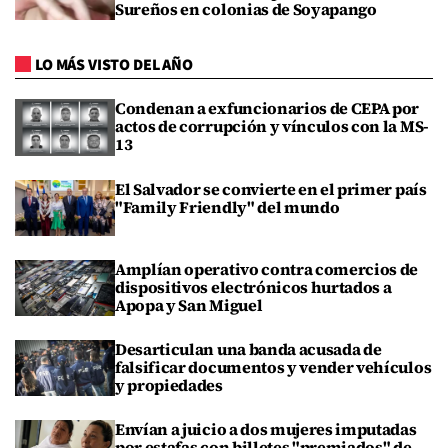
Sureños en colonias de Soyapango
LO MÁS VISTO DEL AÑO
Condenan a exfuncionarios de CEPA por
actos de corrupción y vínculos con la MS-
13
El Salvador se convierte en el primer país
"Family Friendly" del mundo
Amplían operativo contra comercios de
dispositivos electrónicos hurtados a
Apopa y San Miguel
Desarticulan una banda acusada de
falsificar documentos y vender vehículos
y propiedades
Envían a juicio a dos mujeres imputadas
por estafas con billetes "premiados" de