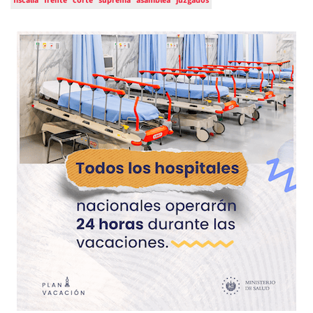
fiscalía
frente
corte
suprema
asamblea
juzgados