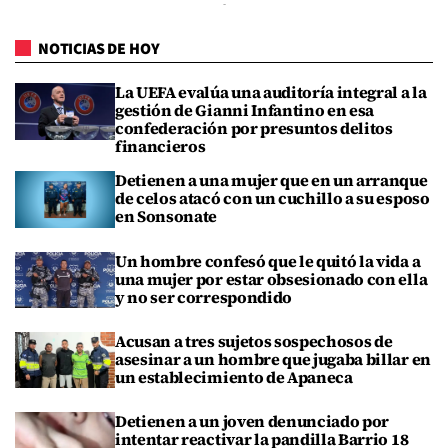
NOTICIAS DE HOY
La UEFA evalúa una auditoría integral a la
gestión de Gianni Infantino en esa
confederación por presuntos delitos
financieros
Detienen a una mujer que en un arranque
de celos atacó con un cuchillo a su esposo
en Sonsonate
Un hombre confesó que le quitó la vida a
una mujer por estar obsesionado con ella
y no ser correspondido
Acusan a tres sujetos sospechosos de
asesinar a un hombre que jugaba billar en
un establecimiento de Apaneca
Detienen a un joven denunciado por
intentar reactivar la pandilla Barrio 18