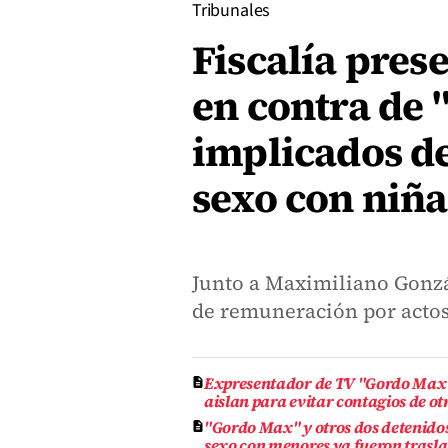
Tribunales
Fiscalía pres
en contra de 
implicados de
sexo con niña
Junto a Maximiliano Gonzá
de remuneración por actos
Expresentador de TV "Gordo Max" 
aislan para evitar contagios de ot
"Gordo Max" y otros dos detenidos
sexo con menores ya fueron tras