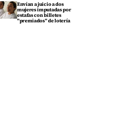
Envían a juicio a dos
mujeres imputadas por
estafas con billetes
"premiados" de lotería