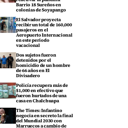
Barrio 18 Sureños en
colonias de Soyapango
El Salvador proyecta
recibir un total de 160,000
pasajeros en el
Aeropuerto Internacional
en este periodo
vacacional
Dos sujetos fueron
detenidos por el
homicidio de un hombre
de 66 años en El
Divisadero
Policía recupera más de
$1,000 en efectivo que
fueron hurtados de una
casa en Chalchuapa
The Times: Infantino
negocia en secreto la final
del Mundial 2030 con
Marruecos a cambio de