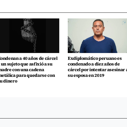
ondenan a 40 años de cárcel
Exdiplomático peruano es
 un sujeto que asfixió a su
condenado a diez años de
adre con una cadena
cárcel por intentar asesinar 
etálica para quedarse con
su esposa en 2019
u dinero