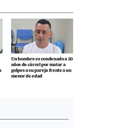
Un hombre es condenado a 50
años de cárcel por matar a
a
golpes a su pareja frente a un
menor de edad