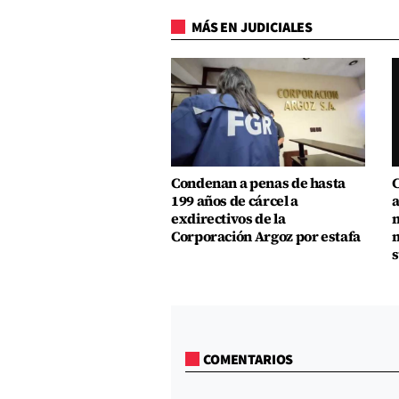
MÁS EN JUDICIALES
Condenan a penas de hasta
C
199 años de cárcel a
a
exdirectivos de la
m
Corporación Argoz por estafa
m
s
COMENTARIOS