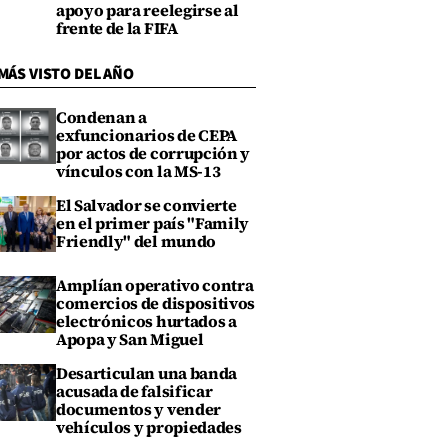
apoyo para reelegirse al
frente de la FIFA
MÁS VISTO DEL AÑO
Condenan a
exfuncionarios de CEPA
por actos de corrupción y
vínculos con la MS-13
El Salvador se convierte
en el primer país "Family
Friendly" del mundo
Amplían operativo contra
comercios de dispositivos
electrónicos hurtados a
Apopa y San Miguel
Desarticulan una banda
acusada de falsificar
documentos y vender
vehículos y propiedades