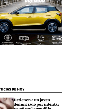
TICIAS DE HOY
Detienen a un joven
denunciado por intentar
reactivar la pandilla