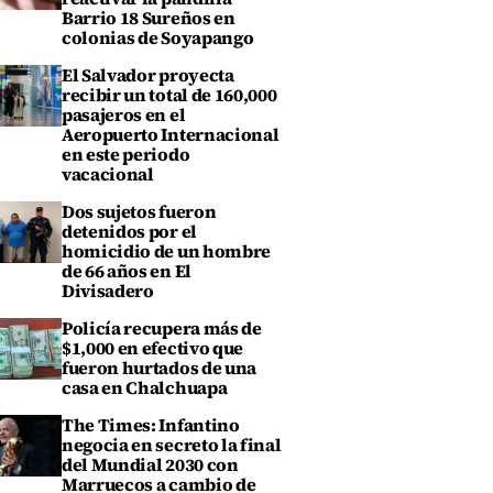
Barrio 18 Sureños en
colonias de Soyapango
El Salvador proyecta
recibir un total de 160,000
pasajeros en el
Aeropuerto Internacional
en este periodo
vacacional
Dos sujetos fueron
detenidos por el
homicidio de un hombre
de 66 años en El
Divisadero
Policía recupera más de
$1,000 en efectivo que
fueron hurtados de una
casa en Chalchuapa
The Times: Infantino
negocia en secreto la final
del Mundial 2030 con
Marruecos a cambio de