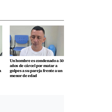
Un hombre es condenado a 50
años de cárcel por matar a
a
golpes a su pareja frente a un
menor de edad