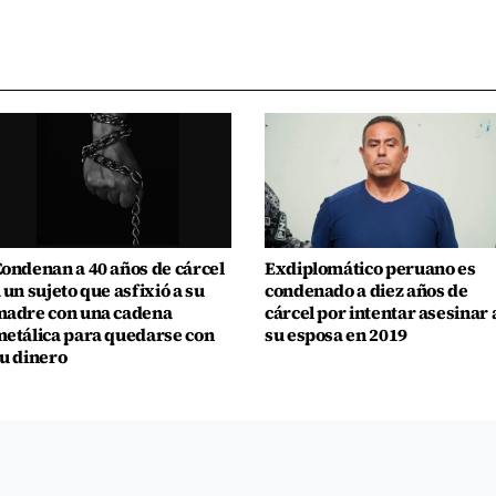
ondenan a 40 años de cárcel
Exdiplomático peruano es
 un sujeto que asfixió a su
condenado a diez años de
adre con una cadena
cárcel por intentar asesinar 
etálica para quedarse con
su esposa en 2019
u dinero