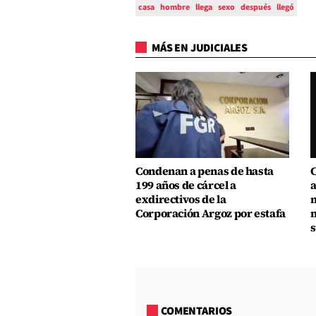
casa
hombre
llega
sexo
después
llegó
MÁS EN JUDICIALES
Condenan a penas de hasta
C
199 años de cárcel a
a
exdirectivos de la
m
Corporación Argoz por estafa
m
s
COMENTARIOS