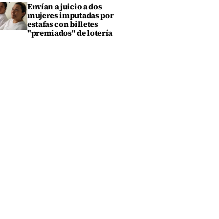
Envían a juicio a dos
mujeres imputadas por
estafas con billetes
"premiados" de lotería