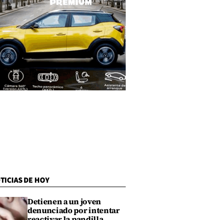
TICIAS DE HOY
Detienen a un joven
denunciado por intentar
reactivar la pandilla