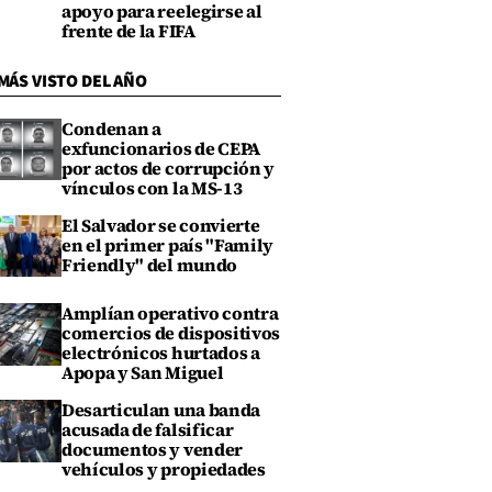
apoyo para reelegirse al
frente de la FIFA
MÁS VISTO DEL AÑO
Condenan a
exfuncionarios de CEPA
por actos de corrupción y
vínculos con la MS-13
El Salvador se convierte
en el primer país "Family
Friendly" del mundo
Amplían operativo contra
comercios de dispositivos
electrónicos hurtados a
Apopa y San Miguel
Desarticulan una banda
acusada de falsificar
documentos y vender
vehículos y propiedades