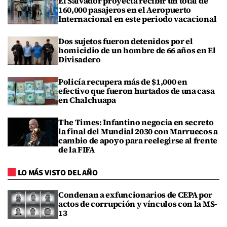
El Salvador proyecta recibir un total de
160,000 pasajeros en el Aeropuerto
Internacional en este periodo vacacional
Dos sujetos fueron detenidos por el
homicidio de un hombre de 66 años en El
Divisadero
Policía recupera más de $1,000 en
efectivo que fueron hurtados de una casa
en Chalchuapa
The Times: Infantino negocia en secreto
la final del Mundial 2030 con Marruecos a
cambio de apoyo para reelegirse al frente
de la FIFA
LO MÁS VISTO DEL AÑO
Condenan a exfuncionarios de CEPA por
actos de corrupción y vínculos con la MS-
13