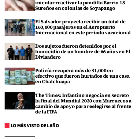
intentar reactivar la pandilla Barrio 18
Sureños en colonias de Soyapango
El Salvador proyecta recibir un total de
160,000 pasajeros en el Aeropuerto
Internacional en este periodo vacacional
Dos sujetos fueron detenidos por el
homicidio de un hombre de 66 años en El
Divisadero
Policía recupera más de $1,000 en
efectivo que fueron hurtados de una casa
en Chalchuapa
The Times: Infantino negocia en secreto
la final del Mundial 2030 con Marruecos a
cambio de apoyo para reelegirse al frente
de la FIFA
LO MÁS VISTO DEL AÑO