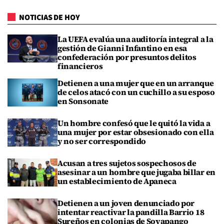
NOTICIAS DE HOY
La UEFA evalúa una auditoría integral a la
gestión de Gianni Infantino en esa
confederación por presuntos delitos
financieros
Detienen a una mujer que en un arranque
de celos atacó con un cuchillo a su esposo
en Sonsonate
Un hombre confesó que le quitó la vida a
una mujer por estar obsesionado con ella
y no ser correspondido
Acusan a tres sujetos sospechosos de
asesinar a un hombre que jugaba billar en
un establecimiento de Apaneca
Detienen a un joven denunciado por
intentar reactivar la pandilla Barrio 18
Sureños en colonias de Soyapango