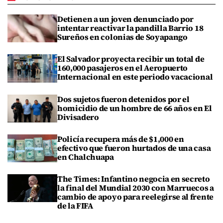
Detienen a un joven denunciado por
intentar reactivar la pandilla Barrio 18
Sureños en colonias de Soyapango
El Salvador proyecta recibir un total de
160,000 pasajeros en el Aeropuerto
Internacional en este periodo vacacional
Dos sujetos fueron detenidos por el
homicidio de un hombre de 66 años en El
Divisadero
Policía recupera más de $1,000 en
efectivo que fueron hurtados de una casa
en Chalchuapa
The Times: Infantino negocia en secreto
la final del Mundial 2030 con Marruecos a
cambio de apoyo para reelegirse al frente
de la FIFA