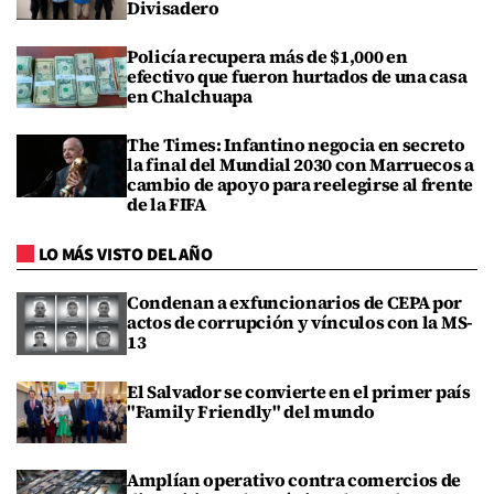
Divisadero
Policía recupera más de $1,000 en
efectivo que fueron hurtados de una casa
en Chalchuapa
The Times: Infantino negocia en secreto
la final del Mundial 2030 con Marruecos a
cambio de apoyo para reelegirse al frente
de la FIFA
LO MÁS VISTO DEL AÑO
Condenan a exfuncionarios de CEPA por
actos de corrupción y vínculos con la MS-
13
El Salvador se convierte en el primer país
"Family Friendly" del mundo
Amplían operativo contra comercios de