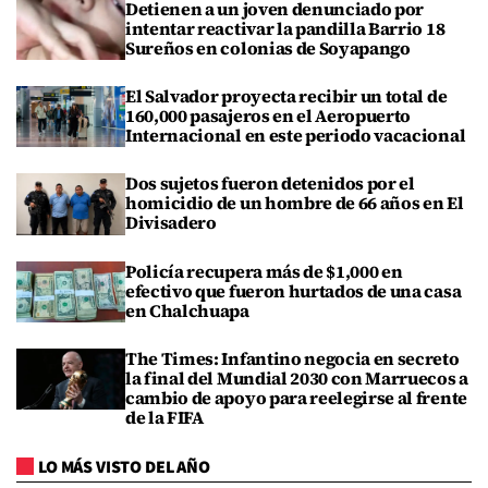
Detienen a un joven denunciado por
intentar reactivar la pandilla Barrio 18
Sureños en colonias de Soyapango
El Salvador proyecta recibir un total de
160,000 pasajeros en el Aeropuerto
Internacional en este periodo vacacional
Dos sujetos fueron detenidos por el
homicidio de un hombre de 66 años en El
Divisadero
Policía recupera más de $1,000 en
efectivo que fueron hurtados de una casa
en Chalchuapa
The Times: Infantino negocia en secreto
la final del Mundial 2030 con Marruecos a
cambio de apoyo para reelegirse al frente
de la FIFA
LO MÁS VISTO DEL AÑO