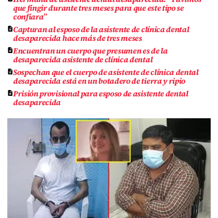
que fingir durante tres meses para que este tipo se
confiara”
Capturan al esposo de la asistente de clínica dental
desaparecida hace más de tres meses
Encuentran un cuerpo que presumen es de la
desaparecida asistente de clínica dental
Sospechan que el cuerpo de asistente de clínica dental
desaparecida está en un botadero de tierra y ripio
Prisión provisional para esposo de asistente dental
desaparecida