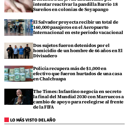
intentar reactivar la pandilla Barrio 18
Sureños en colonias de Soyapango
El Salvador proyecta recibir un total de
160,000 pasajeros en el Aeropuerto
Internacional en este periodo vacacional
Dos sujetos fueron detenidos por el
homicidio de un hombre de 66 años en El
Divisadero
Policía recupera más de $1,000 en
efectivo que fueron hurtados de una casa
en Chalchuapa
The Times: Infantino negocia en secreto
la final del Mundial 2030 con Marruecos a
cambio de apoyo para reelegirse al frente
de la FIFA
LO MÁS VISTO DEL AÑO