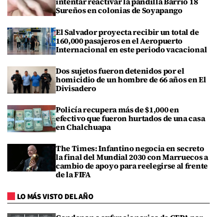
intentar reactivar la pandilla Barrio 18
Sureños en colonias de Soyapango
El Salvador proyecta recibir un total de
160,000 pasajeros en el Aeropuerto
Internacional en este periodo vacacional
Dos sujetos fueron detenidos por el
homicidio de un hombre de 66 años en El
Divisadero
Policía recupera más de $1,000 en
efectivo que fueron hurtados de una casa
en Chalchuapa
The Times: Infantino negocia en secreto
la final del Mundial 2030 con Marruecos a
cambio de apoyo para reelegirse al frente
de la FIFA
LO MÁS VISTO DEL AÑO