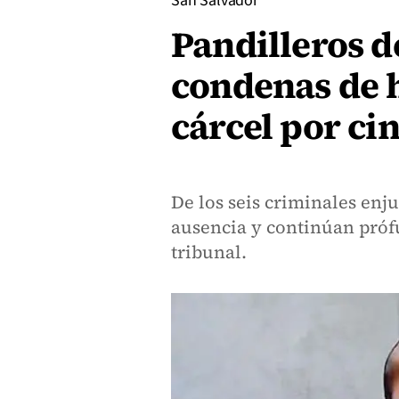
San Salvador
Pandilleros d
condenas de h
cárcel por ci
De los seis criminales enj
ausencia y continúan prófu
tribunal.