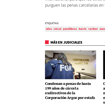
purguen las penas carcelarias en l
ETIQUETAS:
años
cárcel
pandilleros
barrio
reciben
ases
MÁS EN JUDICIALES
Condenan a penas de hasta
C
199 años de cárcel a
a
exdirectivos de la
m
Corporación Argoz por estafa
m
s