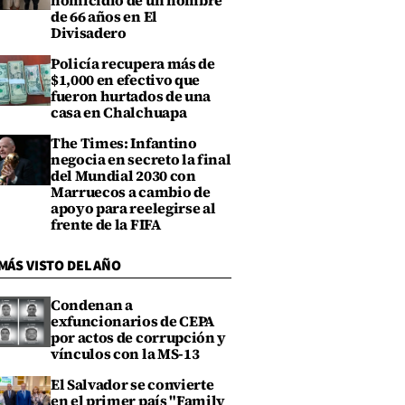
homicidio de un hombre
de 66 años en El
Divisadero
Policía recupera más de
$1,000 en efectivo que
fueron hurtados de una
casa en Chalchuapa
The Times: Infantino
negocia en secreto la final
del Mundial 2030 con
Marruecos a cambio de
apoyo para reelegirse al
frente de la FIFA
MÁS VISTO DEL AÑO
Condenan a
exfuncionarios de CEPA
por actos de corrupción y
vínculos con la MS-13
El Salvador se convierte
en el primer país "Family