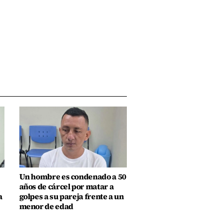
Un hombre es condenado a 50
años de cárcel por matar a
a
golpes a su pareja frente a un
menor de edad