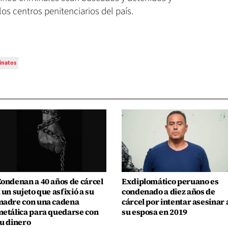
os centros penitenciarios del país.
inatos
ondenan a 40 años de cárcel
Exdiplomático peruano es
 un sujeto que asfixió a su
condenado a diez años de
adre con una cadena
cárcel por intentar asesinar 
etálica para quedarse con
su esposa en 2019
u dinero