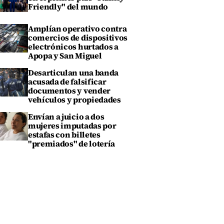
Friendly" del mundo
Amplían operativo contra
comercios de dispositivos
electrónicos hurtados a
Apopa y San Miguel
Desarticulan una banda
acusada de falsificar
documentos y vender
vehículos y propiedades
Envían a juicio a dos
mujeres imputadas por
estafas con billetes
"premiados" de lotería