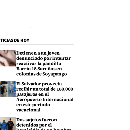
TICIAS DE HOY
Detienen a un joven
denunciado por intentar
reactivar la pandilla
Barrio 18 Sureños en
colonias de Soyapango
El Salvador proyecta
recibir un total de 160,000
pasajeros en el
Aeropuerto Internacional
en este periodo
vacacional
Dos sujetos fueron
detenidos por el