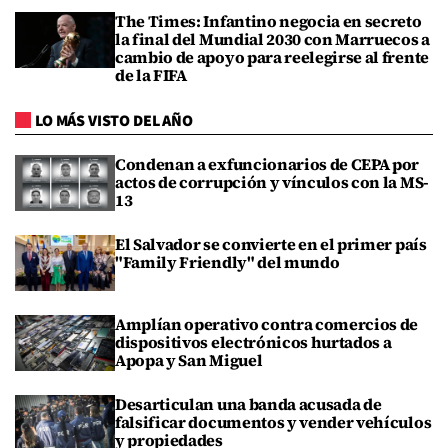
The Times: Infantino negocia en secreto
la final del Mundial 2030 con Marruecos a
cambio de apoyo para reelegirse al frente
de la FIFA
LO MÁS VISTO DEL AÑO
Condenan a exfuncionarios de CEPA por
actos de corrupción y vínculos con la MS-
13
El Salvador se convierte en el primer país
"Family Friendly" del mundo
Amplían operativo contra comercios de
dispositivos electrónicos hurtados a
Apopa y San Miguel
Desarticulan una banda acusada de
falsificar documentos y vender vehículos
y propiedades