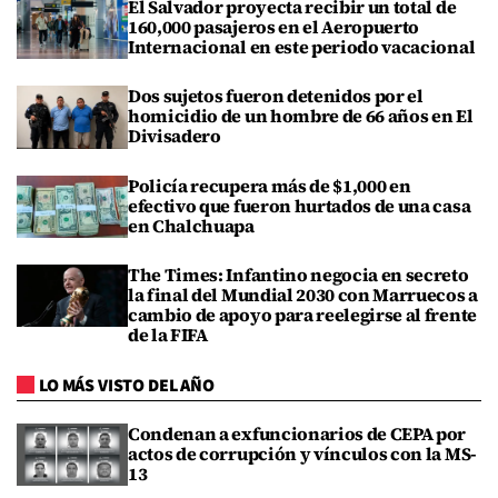
El Salvador proyecta recibir un total de
160,000 pasajeros en el Aeropuerto
Internacional en este periodo vacacional
Dos sujetos fueron detenidos por el
homicidio de un hombre de 66 años en El
Divisadero
Policía recupera más de $1,000 en
efectivo que fueron hurtados de una casa
en Chalchuapa
The Times: Infantino negocia en secreto
la final del Mundial 2030 con Marruecos a
cambio de apoyo para reelegirse al frente
de la FIFA
LO MÁS VISTO DEL AÑO
Condenan a exfuncionarios de CEPA por
actos de corrupción y vínculos con la MS-
13