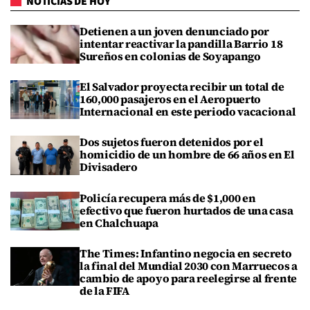
NOTICIAS DE HOY
Detienen a un joven denunciado por
intentar reactivar la pandilla Barrio 18
Sureños en colonias de Soyapango
El Salvador proyecta recibir un total de
160,000 pasajeros en el Aeropuerto
Internacional en este periodo vacacional
Dos sujetos fueron detenidos por el
homicidio de un hombre de 66 años en El
Divisadero
Policía recupera más de $1,000 en
efectivo que fueron hurtados de una casa
en Chalchuapa
The Times: Infantino negocia en secreto
la final del Mundial 2030 con Marruecos a
cambio de apoyo para reelegirse al frente
de la FIFA