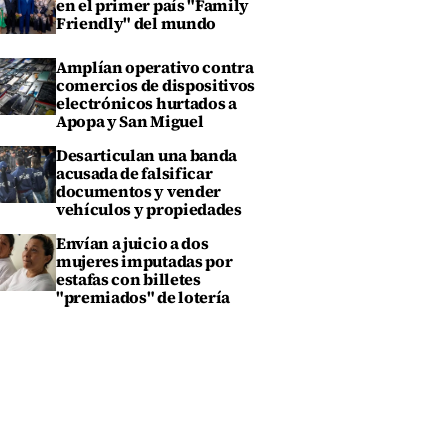
en el primer país "Family
Friendly" del mundo
Amplían operativo contra
comercios de dispositivos
electrónicos hurtados a
Apopa y San Miguel
Desarticulan una banda
acusada de falsificar
documentos y vender
vehículos y propiedades
Envían a juicio a dos
mujeres imputadas por
estafas con billetes
"premiados" de lotería