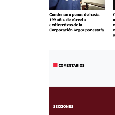
Condenan a penas de hasta
C
199 años de cárcel a
a
exdirectivos de la
m
Corporación Argoz por estafa
m
s
COMENTARIOS
SECCIONES