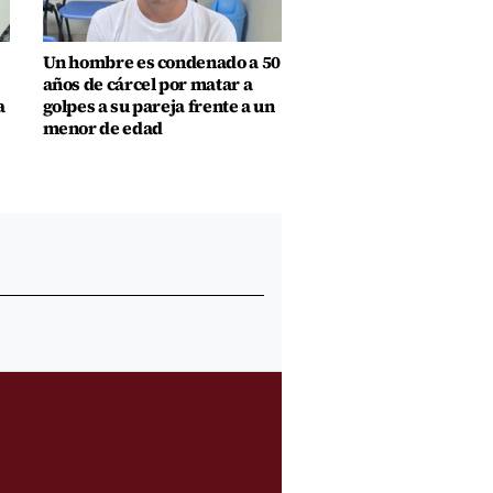
Un hombre es condenado a 50
años de cárcel por matar a
a
golpes a su pareja frente a un
menor de edad