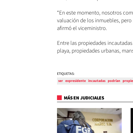
“En este momento, nosotros com
valuación de los inmuebles, pero 
afirmó el viceministro.
Entre las propiedades incautadas
playa, propiedades urbanas, mans
ETIQUETAS:
ser
expresidente
incautadas
podrían
propi
MÁS EN JUDICIALES