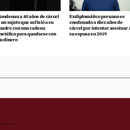
ondenan a 40 años de cárcel
Exdiplomático peruano es
 un sujeto que asfixió a su
condenado a diez años de
adre con una cadena
cárcel por intentar asesinar 
etálica para quedarse con
su esposa en 2019
u dinero