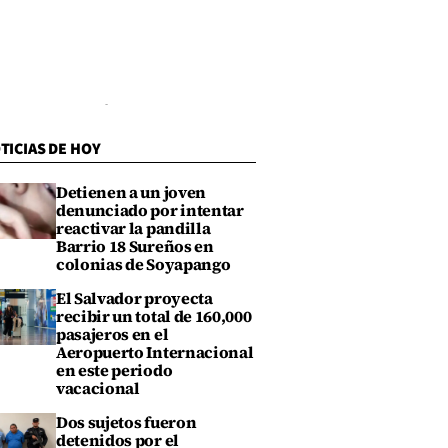
TICIAS DE HOY
Detienen a un joven
denunciado por intentar
reactivar la pandilla
Barrio 18 Sureños en
colonias de Soyapango
El Salvador proyecta
recibir un total de 160,000
pasajeros en el
Aeropuerto Internacional
en este periodo
vacacional
Dos sujetos fueron
detenidos por el