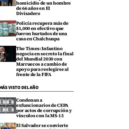
homicidio de un hombre
de 66 años en El
Divisadero
Policía recupera más de
$1,000 en efectivo que
fueron hurtados de una
casa en Chalchuapa
The Times: Infantino
negocia en secreto la final
del Mundial 2030 con
Marruecos a cambio de
apoyo para reelegirse al
frente de la FIFA
MÁS VISTO DEL AÑO
Condenan a
exfuncionarios de CEPA
por actos de corrupción y
vínculos con la MS-13
El Salvador se convierte