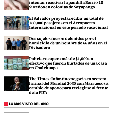
intentar reactivar la pandilla Barrio 18
Sureños en colonias de Soyapango
El Salvador proyecta recibir un total de
160,000 pasajeros en el Aeropuerto
Internacional en este periodo vacacional
Dos sujetos fueron detenidos por el
homicidio de un hombre de 66 años en El
Divisadero
Policía recupera más de $1,000 en
efectivo que fueron hurtados de una casa
en Chalchuapa
The Times: Infantino negocia en secreto
la final del Mundial 2030 con Marruecos a
cambio de apoyo para reelegirse al frente
de la FIFA
LO MÁS VISTO DEL AÑO