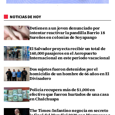
NOTICIAS DE HOY
Detienen a un joven denunciado por
intentar reactivar la pandilla Barrio 18
Sureños en colonias de Soyapango
El Salvador proyecta recibir un total de
160,000 pasajeros en el Aeropuerto
Internacional en este periodo vacacional
Dos sujetos fueron detenidos por el
homicidio de un hombre de 66 años en El
Divisadero
Policía recupera más de $1,000 en
efectivo que fueron hurtados de una casa
en Chalchuapa
The Times: Infantino negocia en secreto
la final del Mundial 2030 con Marruecos a