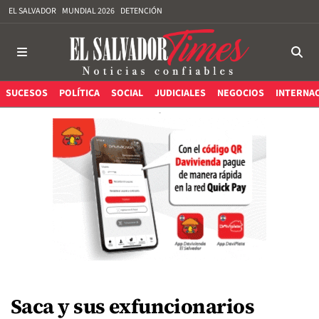
EL SALVADOR
MUNDIAL 2026
DETENCIÓN
SUCESOS
POLÍTICA
SOCIAL
JUDICIALES
NEGOCIOS
INTERNA
Saca y sus exfuncionarios