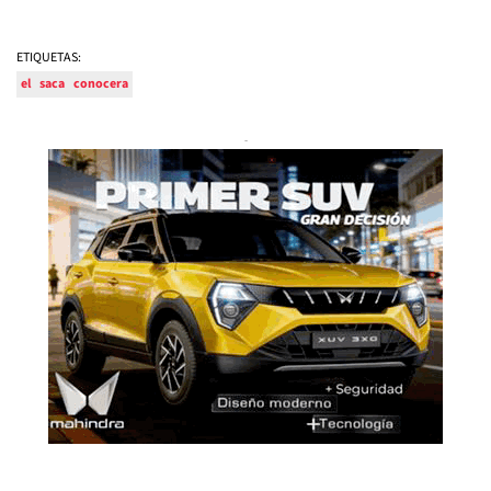
ETIQUETAS:
el
saca
conocera