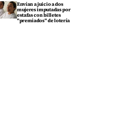
Envían a juicio a dos
mujeres imputadas por
estafas con billetes
"premiados" de lotería