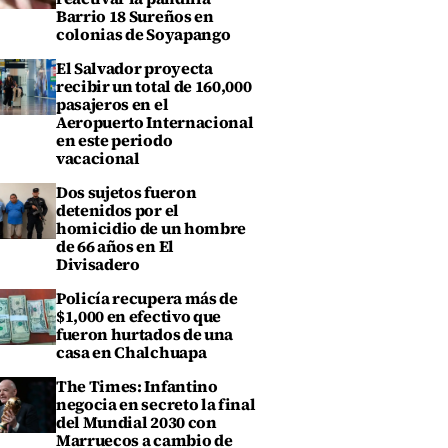
Barrio 18 Sureños en
colonias de Soyapango
El Salvador proyecta
recibir un total de 160,000
pasajeros en el
Aeropuerto Internacional
en este periodo
vacacional
Dos sujetos fueron
detenidos por el
homicidio de un hombre
de 66 años en El
Divisadero
Policía recupera más de
$1,000 en efectivo que
fueron hurtados de una
casa en Chalchuapa
The Times: Infantino
negocia en secreto la final
del Mundial 2030 con
Marruecos a cambio de