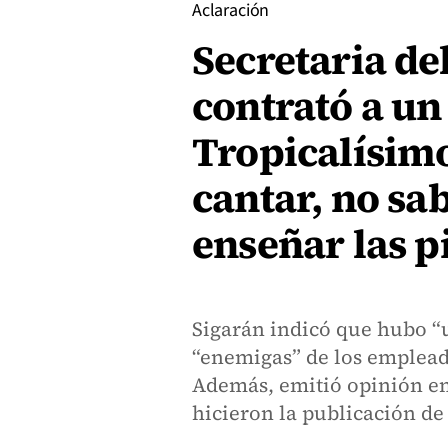
Aclaración
Secretaria de
contrató a u
Tropicalísimo
cantar, no sa
enseñar las p
Sigarán indicó que hubo “
“enemigas” de los empleado
Además, emitió opinión en
hicieron la publicación de l