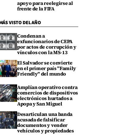
apoyo para reelegirse al
frente de la FIFA
MÁS VISTO DEL AÑO
Condenan a
exfuncionarios de CEPA
por actos de corrupción y
vínculos con la MS-13
El Salvador se convierte
en el primer país "Family
Friendly" del mundo
Amplían operativo contra
comercios de dispositivos
electrónicos hurtados a
Apopa y San Miguel
Desarticulan una banda
acusada de falsificar
documentos y vender
vehículos y propiedades