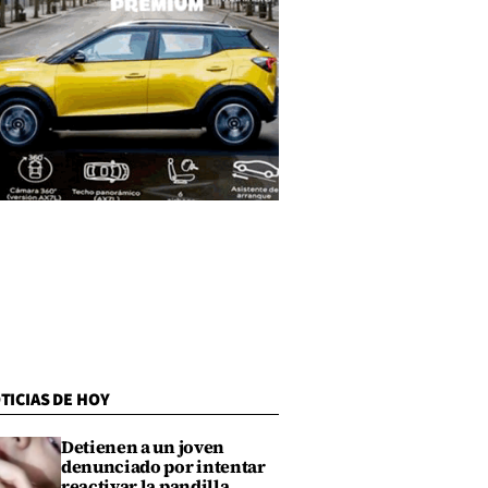
TICIAS DE HOY
Detienen a un joven
denunciado por intentar
reactivar la pandilla