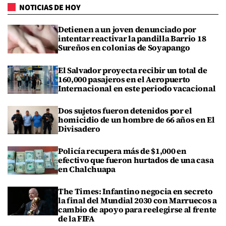
NOTICIAS DE HOY
Detienen a un joven denunciado por
intentar reactivar la pandilla Barrio 18
Sureños en colonias de Soyapango
El Salvador proyecta recibir un total de
160,000 pasajeros en el Aeropuerto
Internacional en este periodo vacacional
Dos sujetos fueron detenidos por el
homicidio de un hombre de 66 años en El
Divisadero
Policía recupera más de $1,000 en
efectivo que fueron hurtados de una casa
en Chalchuapa
The Times: Infantino negocia en secreto
la final del Mundial 2030 con Marruecos a
cambio de apoyo para reelegirse al frente
de la FIFA