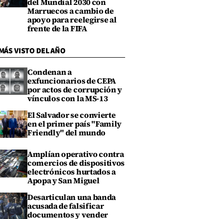
del Mundial 2030 con
Marruecos a cambio de
apoyo para reelegirse al
frente de la FIFA
MÁS VISTO DEL AÑO
Condenan a
exfuncionarios de CEPA
por actos de corrupción y
vínculos con la MS-13
El Salvador se convierte
en el primer país "Family
Friendly" del mundo
Amplían operativo contra
comercios de dispositivos
electrónicos hurtados a
Apopa y San Miguel
Desarticulan una banda
acusada de falsificar
documentos y vender