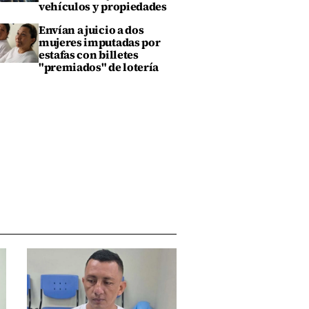
vehículos y propiedades
Envían a juicio a dos
mujeres imputadas por
estafas con billetes
"premiados" de lotería