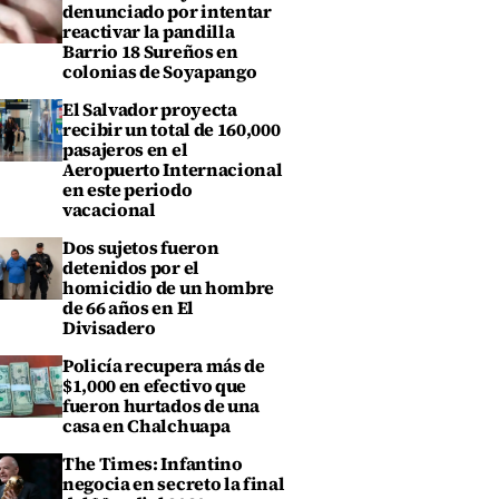
denunciado por intentar
reactivar la pandilla
Barrio 18 Sureños en
colonias de Soyapango
El Salvador proyecta
recibir un total de 160,000
pasajeros en el
Aeropuerto Internacional
en este periodo
vacacional
Dos sujetos fueron
detenidos por el
homicidio de un hombre
de 66 años en El
Divisadero
Policía recupera más de
$1,000 en efectivo que
fueron hurtados de una
casa en Chalchuapa
The Times: Infantino
negocia en secreto la final