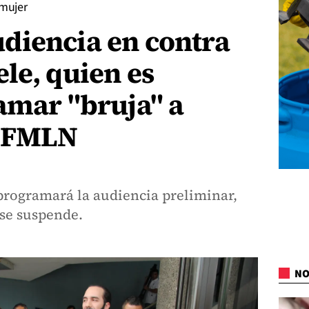
 mujer
diencia en contra
le, quien es
amar "bruja" a
l FMLN
programará la audiencia preliminar,
 se suspende.
NO