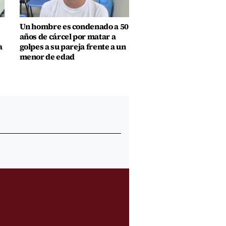
Un hombre es condenado a 50
años de cárcel por matar a
a
golpes a su pareja frente a un
menor de edad