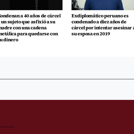
ondenan a 40 años de cárcel
Exdiplomático peruano es
 un sujeto que asfixió a su
condenado a diez años de
adre con una cadena
cárcel por intentar asesinar 
etálica para quedarse con
su esposa en 2019
u dinero