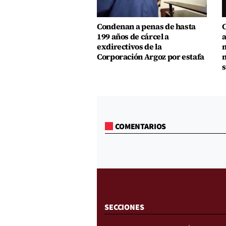
Condenan a penas de hasta
C
199 años de cárcel a
a
exdirectivos de la
m
Corporación Argoz por estafa
m
s
COMENTARIOS
SECCIONES