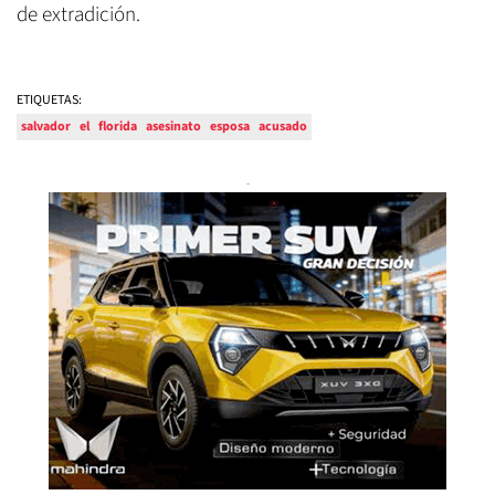
de extradición.
ETIQUETAS:
salvador
el
florida
asesinato
esposa
acusado