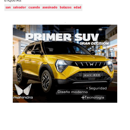
ETIQUETAS:
san
salvador
cuando
asesinado
balazos
edad