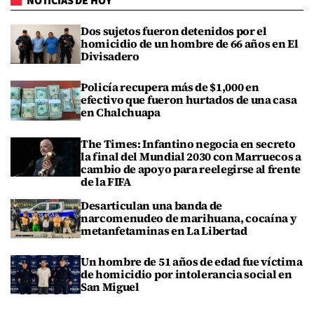
NOTICIAS DE HOY
Dos sujetos fueron detenidos por el
homicidio de un hombre de 66 años en El
Divisadero
Policía recupera más de $1,000 en
efectivo que fueron hurtados de una casa
en Chalchuapa
The Times: Infantino negocia en secreto
la final del Mundial 2030 con Marruecos a
cambio de apoyo para reelegirse al frente
de la FIFA
Desarticulan una banda de
narcomenudeo de marihuana, cocaína y
metanfetaminas en La Libertad
Un hombre de 51 años de edad fue víctima
de homicidio por intolerancia social en
San Miguel