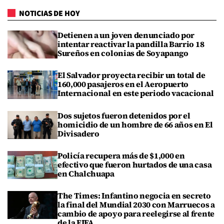
NOTICIAS DE HOY
Detienen a un joven denunciado por
intentar reactivar la pandilla Barrio 18
Sureños en colonias de Soyapango
El Salvador proyecta recibir un total de
160,000 pasajeros en el Aeropuerto
Internacional en este periodo vacacional
Dos sujetos fueron detenidos por el
homicidio de un hombre de 66 años en El
Divisadero
Policía recupera más de $1,000 en
efectivo que fueron hurtados de una casa
en Chalchuapa
The Times: Infantino negocia en secreto
la final del Mundial 2030 con Marruecos a
cambio de apoyo para reelegirse al frente
de la FIFA