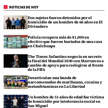
NOTICIAS DE HOY
Dos sujetos fueron detenidos por el
homicidio de un hombre de 66 años en El
Divisadero
Policía recupera más de $1,000 en
efectivo que fueron hurtados de una casa
en Chalchuapa
The Times: Infantino negocia en secreto
la final del Mundial 2030 con Marruecos a
cambio de apoyo para reelegirse al frente
de la FIFA
Desarticulan una banda de
narcomenudeo de marihuana, cocaína y
metanfetaminas en La Libertad
Un hombre de 51 años de edad fue víctima
de homicidio por intolerancia social en
San Miguel